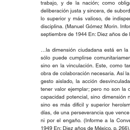
trabajo, y de la nación; como obliga
deliberación justa y sincera, de subor
lo superior y más valioso, de indisp
disciplina. (Manuel Gómez Morin. Info
septiembre de 1944 En: Diez años de M
…la dimensión ciudadana está en la n
sólo puede cumplirse comunitariament
sino en la vinculación. Este, como ta
obra de colaboración necesaria. Así la f
gesto aislado, la acción desvinculad
tener valor ejemplar; pero no son la
capacidad potencial, sino dimensión n
sino es más difícil y superior heroí
días, de una perseverancia que vence 
ni por el engaño. (Informe a la Conve
1949 En: Diez años de México, p. 266)