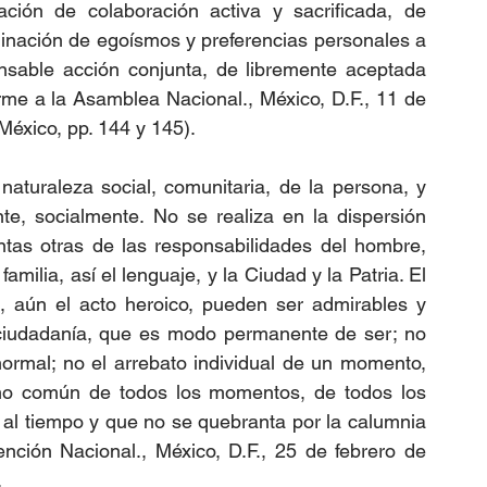
ción de colaboración activa y sacrificada, de 
dinación de egoísmos y preferencias personales a 
ensable acción conjunta, de libremente aceptada 
rme a la Asamblea Nacional., México, D.F., 11 de 
éxico, pp. 144 y 145).
aturaleza social, comunitaria, de la persona, y 
e, socialmente. No se realiza en la dispersión 
ntas otras de las responsabilidades del hombre, 
amilia, así el lenguaje, y la Ciudad y la Patria. El 
a, aún el acto heroico, pueden ser admirables y 
 ciudadanía, que es modo permanente de ser; no 
ormal; no el arrebato individual de un momento, 
smo común de todos los momentos, de todos los 
al tiempo y que no se quebranta por la calumnia 
nción Nacional., México, D.F., 25 de febrero de 
.