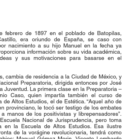
tillo, era oriundo de España, se caso con 
or nacimiento a su hijo Manuel en la fecha ya 
porciona información sobre su vida académica, 
deas y sus motivaciones para basarse en el 
, cambia de residencia a la Ciudad de México, y 
cional Preparatoria, dirigida entonces por José 
a Juventud. La primera clase en la Preparatoria –
nio Caso, quien impartía también el curso de 
la de Altos Estudios, el de Estética. “Aquel año de 
n provinciano, le tocó ser testigo de los embates 
s a manos de los positivistas y librepensadores”. 
scuela Nacional de Jurisprudencia, pero toma 
ra en la Escuela de Altos Estudios. Esa ilustre 
onta de la vorágine revolucionaria, tendrá como 
Sabios: Manuel Gómez Morin, Vicente Lombardo 