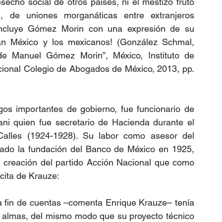
esecho social de otros países, ni el mestizo fruto 
le, de uniones morganáticas entre extranjeros 
oncluye Gómez Morin con una expresión de su 
ían México y los mexicanos! (González Schmal, 
l de Manuel Gómez Morin”, México, Instituto de 
acional Colegio de Abogados de México, 2013, pp. 
s importantes de gobierno, fue funcionario de 
ni quien fue secretario de Hacienda durante el 
Calles (1924-1928). Su labor como asesor del 
tado la fundación del Banco de México en 1925, 
a creación del partido Acción Nacional que como 
cita de Krauze: 
a fin de cuentas –comenta Enrique Krauze– tenía 
r almas, del mismo modo que su proyecto técnico 