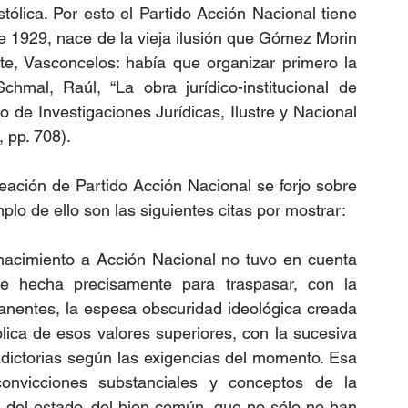
tólica. Por esto el Partido Acción Nacional tiene 
 1929, nace de la vieja ilusión que Gómez Morin 
te, Vasconcelos: había que organizar primero la 
chmal, Raúl, “La obra jurídico-institucional de 
 de Investigaciones Jurídicas, Ilustre y Nacional 
 pp. 708).
reación de Partido Acción Nacional se forjo sobre 
o de ello son las siguientes citas por mostrar: 
 nacimiento a Acción Nacional no tuvo en cuenta 
ue hecha precisamente para traspasar, con la 
anentes, la espesa obscuridad ideológica creada 
lica de esos valores superiores, con la sucesiva 
dictorias según las exigencias del momento. Esa 
convicciones substanciales y conceptos de la 
, del estado, del bien común, que no sólo no han 