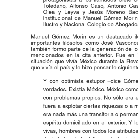
Toledano, Alfonso Caso, Antonio Cast
Olea y Leyva y Jesús Moreno Baca.
institucional de Manuel Gómez Morin”,
Ilustre y Nacional Colegio de Abogados
Manuel Gómez Morin es un destacado ilus
importantes filósofos como José Vasconce
también formo parte de la generación de l
mencionados en la cita anterior. Fue en
situación que vivía México durante la Revo
que vivía el país y le hizo pensar lo siguient
Y con optimista estupor –dice Góm
verdades. Existía México. México como
con problemas propios. No sólo era e
fuera a explotar ciertas riquezas o a m
era nada más una transitoria o perman
espíritu domiciliado en el exterior. Y l
vivas, hombres con todos los atributos