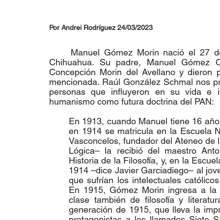
Por Andrei Rodríguez 24/03/2023
	Manuel Gómez Morin nació el 27 de febrero de 1897 en el poblado de Batopilas, 
Chihuahua. Su padre, Manuel Gómez Cas
Concepción Morin del Avellano y dieron p
mencionada. Raúl González Schmal nos pro
personas que influyeron en su vida e i
humanismo como futura doctrina del PAN: 
En 1913, cuando Manuel tiene 16 años
en 1914 se matricula en la Escuela Na
Vasconcelos, fundador del Ateneo de l
Lógica– la recibió del maestro Anto
Historia de la Filosofía, y, en la Escue
1914 –dice Javier Garciadiego– al jove
que sufrían los intelectuales católico
En 1915, Gómez Morin ingresa a la E
clase también de filosofía y literatu
generación de 1915, que lleva la impr
protagonistas a los llamados Siete 