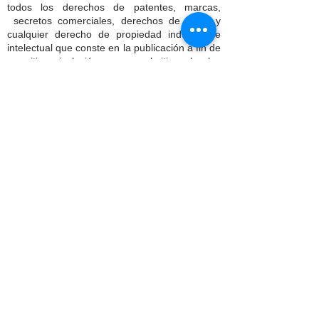
todos los derechos de patentes, marcas,
secretos comerciales, derechos de autor y
cualquier derecho de propiedad industrial e
intelectual que conste en la publicación a fin de
permitir su inclusión y uso en el sitio web y las
redes sociales de Patria Unida.
Dispone del consentimiento, autorización y/o
permiso por escrito de todas y cada una de las
personas identificables en el contenido de las
publicaciones, para utilizar sus nombres y
características físicas, que le permiten al autor
su inclusión en las publicaciones del sitio web
de Patria Unida.
El autor conserva todos los derechos de
propiedad intelectual sobre el contenido de sus
publicaciones. Sin embargo, con la publicación
del contenido en el Blog de Patria Unida, el
autor concede a Patria Unida una licencia
mundial, no exclusiva, gratuita, con posibilidad
de sublicenciar y transferir la licencia, para la
utilización, reproducción, distribución, creación
de obras derivadas, mostrar e interpretar el
contenido de la obra en el sitio web de Patria
Unida. Esto incluye, sin limitación, la promoción