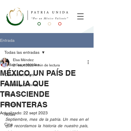
Entrada
Todas las entradas
Elsa Méndez
Todas las entradas
21 sept 2023
4 min de lectura
MÉXICO, UN PAÍS DE
Conversaciones
FAMILIA QUE
Historia y Cultura
TRASCIENDE
Ideas
FRONTERAS
Informes
Actualizado:
22 sept 2023
Notas
Septiembre, mes de la patria. Un mes en el 
Cine
que recordamos la historia de nuestro país, 