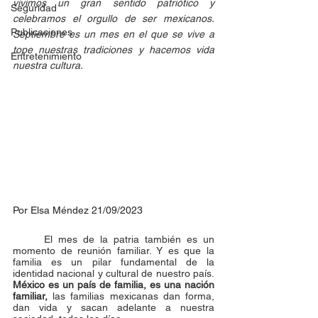
vivimos un gran sentido patriótico y 
Seguridad
celebramos el orgullo de ser mexicanos. 
Publicaciones
Septiembre es un mes en el que se vive a 
tope nuestras tradiciones y hacemos vida 
Entretenimiento
nuestra cultura. 
Por Elsa Méndez 21/09/2023
El mes de la patria también es un 
momento de reunión familiar. Y es que la 
familia es un pilar fundamental de la 
identidad nacional y cultural de nuestro país. 
México es un país de familia, es una nación 
familiar,
 las familias mexicanas dan forma, 
dan vida y sacan adelante a nuestra 