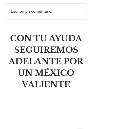
El laberinto del orgullo y
Las balas mata
Escribir un comentario...
la libertad de la
personas, no i
humildad
CON TU AYUDA
SEGUIREMOS
ADELANTE POR
UN MÉXICO
VALIENTE