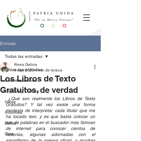
Entrada
Todas las entradas
Alexis Galicia
Todas las entradas
4 sept 2023
4 min de lectura
Los Libros de Texto
Conversaciones
Gratuitos, de verdad
Historia y Cultura
 ¿
Qué son realmente los Libros de Texto 
Ideas
Gratuitos? Y tal vez existe una forma 
modesta de interpretar cada titular que me 
Informes
ha tocado leer, y es que basta colocar un 
par de palabras en el buscador más famoso 
Notas
de internet para conocer cientos de 
Cine
historias, algunas adornadas con el 
amarillismo de la prensa oficial, y muchas 