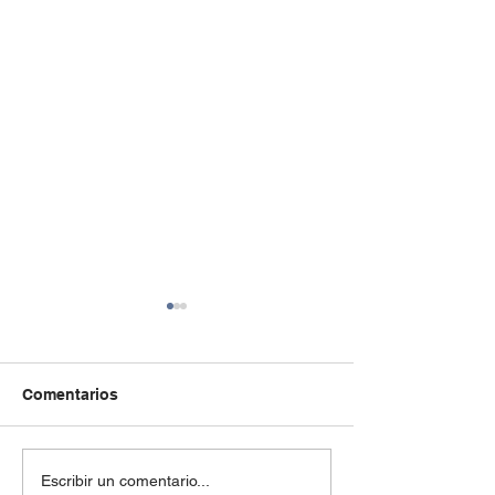
Comentarios
El laberinto del orgullo y
Las balas mata
Escribir un comentario...