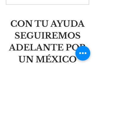
la libertad de la
personas, no i
humildad
CON TU AYUDA
SEGUIREMOS
ADELANTE POR
UN MÉXICO
VALIENTE