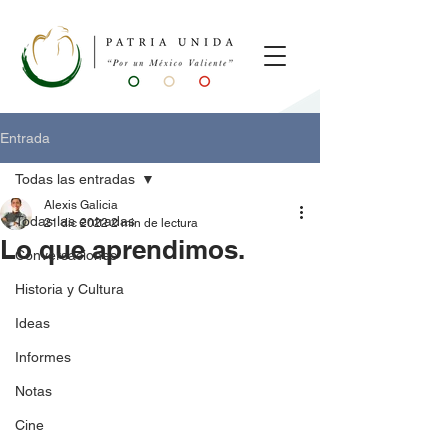
Entrada
Todas las entradas
Alexis Galicia
Todas las entradas
21 dic 2022
2 min de lectura
Lo que aprendimos.
Conversaciones
Historia y Cultura
Ideas
Informes
Notas
Cine