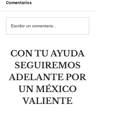
Comentarios
El laberinto del orgullo y
Las balas mata
Escribir un comentario...
la libertad de la
personas, no i
humildad
CON TU AYUDA
SEGUIREMOS
ADELANTE POR
UN MÉXICO
VALIENTE