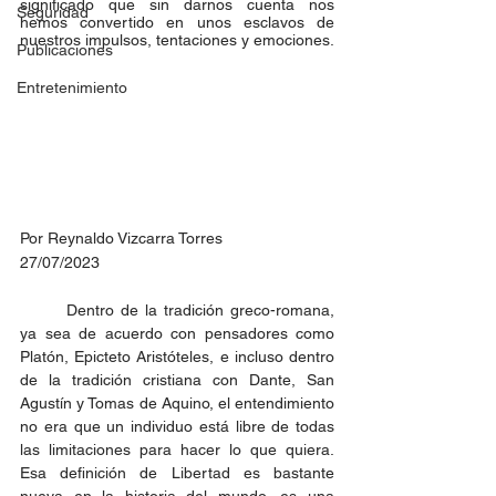
significado que sin darnos cuenta nos 
Seguridad
hemos convertido en unos esclavos de 
nuestros impulsos, tentaciones y emociones.
Publicaciones
Entretenimiento
Por Reynaldo Vizcarra Torres
27/07/2023
	Dentro de la tradición greco-romana, 
ya sea de acuerdo con pensadores como 
Platón, Epicteto Aristóteles, e incluso dentro 
de la tradición cristiana con Dante, San 
Agustín y Tomas de Aquino, el entendimiento 
no era que un individuo está libre de todas 
las limitaciones para hacer lo que quiera. 
Esa definición de Libertad es bastante 
nueva en la historia del mundo, es una 