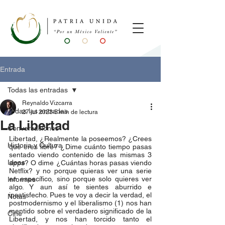
Entrada
Todas las entradas
Reynaldo Vizcarra
Todas las entradas
27 jul 2023
5 min de lectura
La Libertad
Conversaciones
Libertad, ¿Realmente la poseemos? ¿Crees 
Historia y Cultura
que eres libre? ¿Dime cuánto tiempo pasas 
sentado viendo contenido de las mismas 3 
Ideas
apps? O dime ¿Cuántas horas pasas viendo 
Netflix? y no porque quieras ver una serie 
en específico, sino porque solo quieres ver 
Informes
algo. Y aun así te sientes aburrido e 
insatisfecho. Pues te voy a decir la verdad, el 
Notas
postmodernismo y el liberalismo (1) nos han 
mentido sobre el verdadero significado de la 
Cine
Libertad, y nos han torcido tanto el 