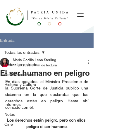
Entrada
Todas las entradas
María Cecilia León Sterling
Todas las entradas
11 jul 2022
3 min de lectura
El ser humano en peligro
Conversaciones
En días pasados, el Ministro Presidente de 
Historia y Cultura
la Suprema Corte de Justicia publicó una 
Ideas
columna en la que declaraba que los 
derechos están en peligro. Hasta ahí 
Informes
coincido con él.
Notas
Los derechos están peligro, pero con ellos 
Cine
peligra el ser humano.