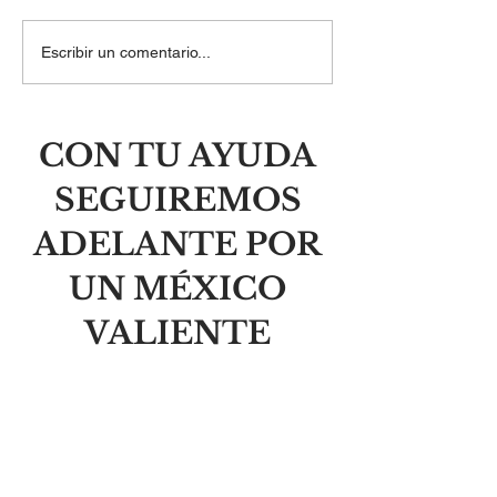
El laberinto del orgullo y
Las balas mata
Escribir un comentario...
la libertad de la
personas, no i
humildad
CON TU AYUDA
SEGUIREMOS
ADELANTE POR
UN MÉXICO
VALIENTE