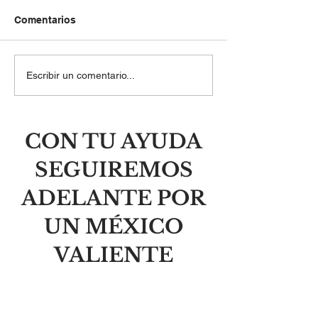
Comentarios
El laberinto del orgullo y
Las balas mata
Escribir un comentario...
la libertad de la
personas, no i
humildad
CON TU AYUDA
SEGUIREMOS
ADELANTE POR
UN MÉXICO
VALIENTE