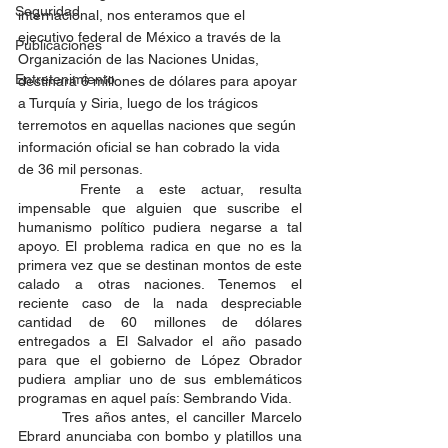
Seguridad
internacional, nos enteramos que el 
ejecutivo federal de México a través de la 
Publicaciones
Organización de las Naciones Unidas, 
Entretenimiento
destinará 6 millones de dólares para apoyar 
a Turquía y Siria, luego de los trágicos 
terremotos en aquellas naciones que según 
información oficial se han cobrado la vida 
de 36 mil personas. 
 	Frente a este actuar, resulta 
impensable que alguien que suscribe el 
humanismo político pudiera negarse a tal 
apoyo. El problema radica en que no es la 
primera vez que se destinan montos de este 
calado a otras naciones. Tenemos el 
reciente caso de la nada despreciable 
cantidad de 60 millones de dólares 
entregados a El Salvador el año pasado 
para que el gobierno de López Obrador  
pudiera ampliar uno de sus emblemáticos 
programas en aquel país: Sembrando Vida. 
 	Tres años antes, el canciller Marcelo 
Ebrard anunciaba con bombo y platillos una 