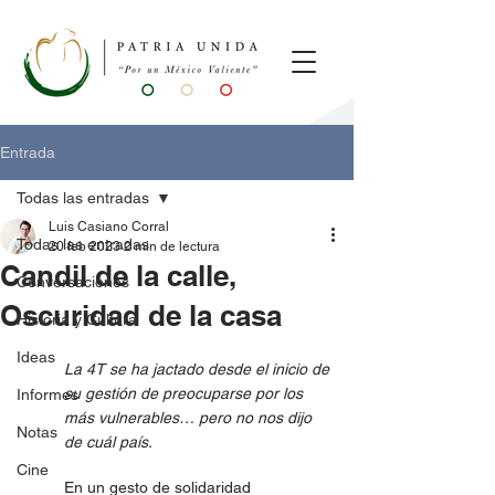
Entrada
Todas las entradas
Luis Casiano Corral
Todas las entradas
20 feb 2023
2 min de lectura
Candil de la calle,
Conversaciones
Oscuridad de la casa
Historia y Cultura
Ideas
La 4T se ha jactado desde el inicio de 
su gestión de preocuparse por los 
Informes
más vulnerables… pero no nos dijo 
Notas
de cuál país. 
Cine
	En un gesto de solidaridad 