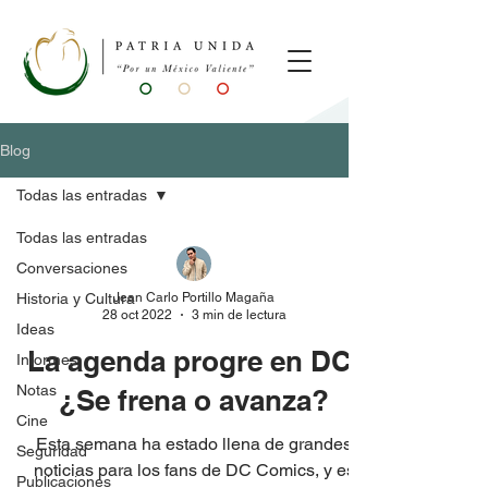
Blog
Todas las entradas
Todas las entradas
Conversaciones
Jean Carlo Portillo Magaña
Historia y Cultura
28 oct 2022
3 min de lectura
Ideas
La agenda progre en DC:
Informes
Notas
¿Se frena o avanza?
Cine
Esta semana ha estado llena de grandes
Seguridad
noticias para los fans de DC Comics, y es
Publicaciones