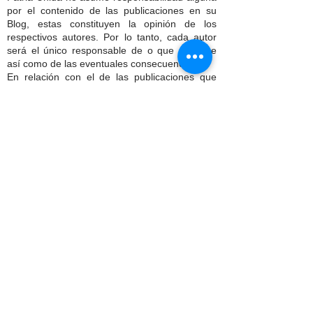
por el contenido de las publicaciones en su
Blog, estas constituyen la opinión de los
respectivos autores. Por lo tanto, cada autor
será el único responsable de o que publique
así como de las eventuales consecuencias .
En relación con el de las publicaciones que
constan en el BLOG, cada autor afirma,
declara y garantiza lo siguiente:
Que posee o cuenta con las licencias,
derechos, consentimientos y permisos
necesarios para utilizar el contenido de la
publicación y autorizar a Patria Unida, a usar
todos los derechos de patentes, marcas,
secretos comerciales, derechos de autor y
cualquier derecho de propiedad industrial e
intelectual que conste en la publicación a fin de
permitir su inclusión y uso en el sitio web y las
redes sociales de Patria Unida.
Dispone del consentimiento, autorización y/o
permiso por escrito de todas y cada una de las
personas identificables en el contenido de las
publicaciones, para utilizar sus nombres y
características físicas, que le permiten al autor