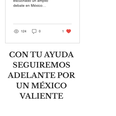
escuchado un amplio
debate en México
alrededor de la publicación
de nuevos libros de texto,
donde los contenidos...
124
0
1
CON TU AYUDA
SEGUIREMOS
ADELANTE POR
UN MÉXICO
VALIENTE