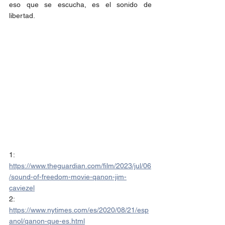
eso que se escucha, es el sonido de 
libertad.
1: 
https://www.theguardian.com/film/2023/jul/06
/sound-of-freedom-movie-qanon-jim-
caviezel
2: 
https://www.nytimes.com/es/2020/08/21/esp
anol/qanon-que-es.html