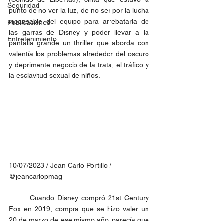
Seguridad
punto de no ver la luz, de no ser por la lucha 
incansable del equipo para arrebatarla de 
Publicaciones
las garras de Disney y poder llevar a la 
Entretenimiento
pantalla grande un thriller que aborda con 
valentía los problemas alrededor del oscuro 
y deprimente negocio de la trata, el tráfico y 
la esclavitud sexual de niños.
10/07/2023 / Jean Carlo Portillo / 
@jeancarlopmag
	Cuando Disney compró 21st Century 
Fox en 2019, compra que se hizo valer un 
20 de marzo de ese mismo año, parecía que 