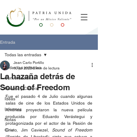
Entrada
Todas las entradas
Jean Carlo Portillo
Todas las entradas
10 jul 2023
5 min de lectura
La hazaña detrás de
Conversaciones
Sound of Freedom
Historia y Cultura
Fue el pasado 4 de Julio cuando algunas 
Ideas
salas de cine de los Estados Unidos de 
Informes
América proyectaron la nueva película 
producida por Eduardo Verástegui y 
Notas
protagonizada por el actor de la Pasión de 
Cine
Cristo, Jim Caviezel, 
Sound of Freedom
(Sonido de Libertad); cinta que estuvo a 