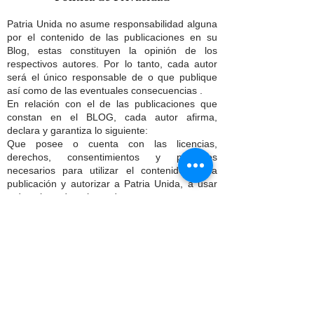
Patria Unida no asume responsabilidad alguna
por el contenido de las publicaciones en su
Blog, estas constituyen la opinión de los
respectivos autores. Por lo tanto, cada autor
será el único responsable de o que publique
así como de las eventuales consecuencias .
En relación con el de las publicaciones que
constan en el BLOG, cada autor afirma,
declara y garantiza lo siguiente:
Que posee o cuenta con las licencias,
derechos, consentimientos y permisos
necesarios para utilizar el contenido de la
publicación y autorizar a Patria Unida, a usar
todos los derechos de patentes, marcas,
secretos comerciales, derechos de autor y
cualquier derecho de propiedad industrial e
intelectual que conste en la publicación a fin de
permitir su inclusión y uso en el sitio web y las
redes sociales de Patria Unida.
Dispone del consentimiento, autorización y/o
permiso por escrito de todas y cada una de las
personas identificables en el contenido de las