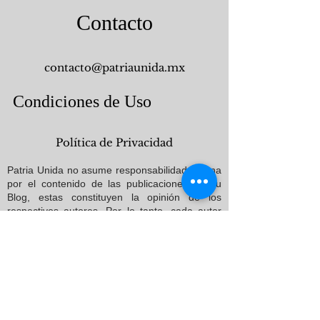
Contacto
contacto@patriaunida.mx
Condiciones de Uso
Política de Privacidad
Patria Unida no asume responsabilidad alguna
por el contenido de las publicaciones en su
Blog, estas constituyen la opinión de los
respectivos autores. Por lo tanto, cada autor
será el único responsable de o que publique
así como de las eventuales consecuencias .
En relación con el de las publicaciones que
constan en el BLOG, cada autor afirma,
declara y garantiza lo siguiente:
Que posee o cuenta con las licencias,
derechos, consentimientos y permisos
necesarios para utilizar el contenido de la