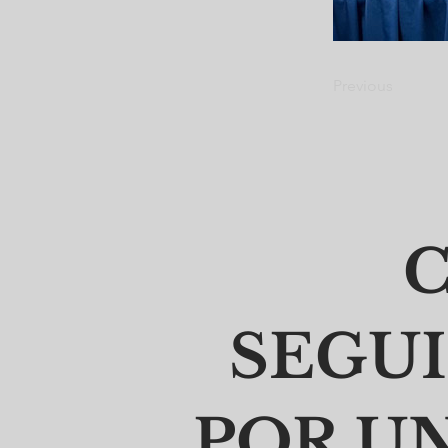
Previous
C
SEGU
POR U