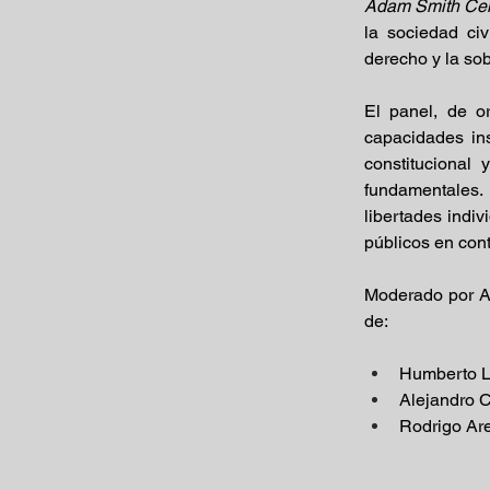
Adam Smith Cen
la sociedad civ
derecho y la sob
El panel, de or
capacidades ins
constitucional
fundamentales. 
libertades indi
públicos en con
Moderado por An
de:
Humberto Ló
Alejandro C
Rodrigo Are