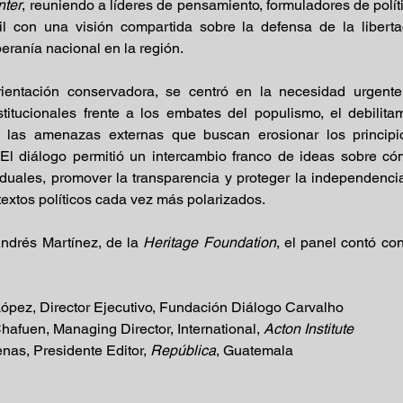
ter
, reuniendo a líderes de pensamiento, formuladores de políti
il con una visión compartida sobre la defensa de la liberta
eranía nacional en la región.
ientación conservadora, se centró en la necesidad urgente 
titucionales frente a los embates del populismo, el debilitam
 y las amenazas externas que buscan erosionar los principi
El diálogo permitió un intercambio franco de ideas sobre cóm
viduales, promover la transparencia y proteger la independenci
textos políticos cada vez más polarizados.
drés Martínez, de la 
Heritage Foundation
, el panel contó con
pez, Director Ejecutivo, Fundación Diálogo Carvalho
hafuen, Managing Director, International, 
Acton Institute
nas, Presidente Editor, 
República
, Guatemala