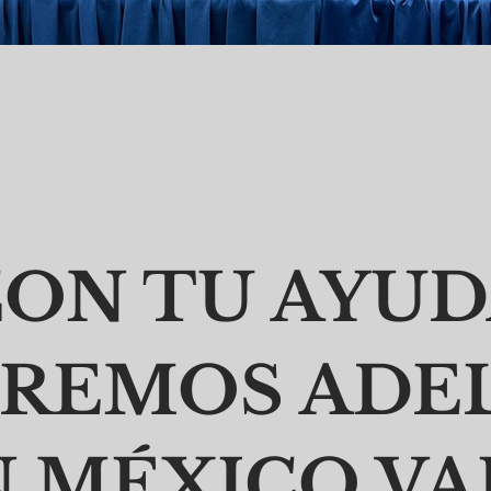
ON TU AYU
IREMOS ADE
N MÉXICO VA