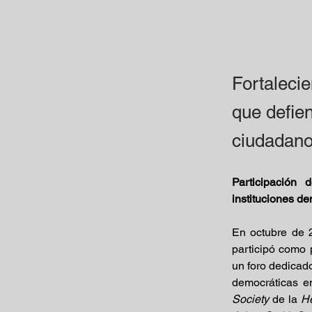
Fortaleci
que defie
ciudadano
Participación 
instituciones d
En octubre de 2
participó como 
un foro dedicado
democráticas e
Society
 de la 
He