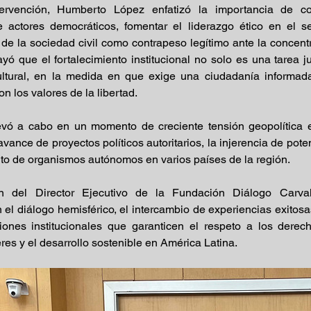
ervención, Humberto López enfatizó la importancia de cons
e actores democráticos, fomentar el liderazgo ético en el ser
de la sociedad civil como contrapeso legítimo ante la concentr
ó que el fortalecimiento institucional no solo es una tarea jur
ltural, en la medida en que exige una ciudadanía informada, 
 los valores de la libertad.
evó a cabo en un momento de creciente tensión geopolítica en
vance de proyectos políticos autoritarios, la injerencia de poten
ento de organismos autónomos en varios países de la región.
ón del Director Ejecutivo de la Fundación Diálogo Carval
el diálogo hemisférico, el intercambio de experiencias exitosa
iones institucionales que garanticen el respeto a los derec
res y el desarrollo sostenible en América Latina.