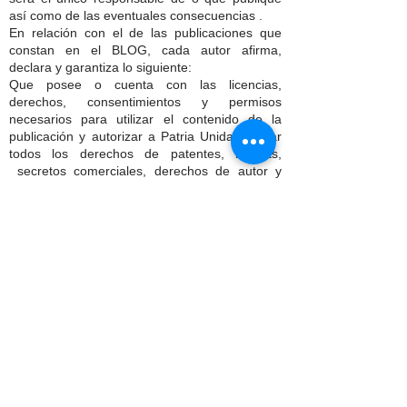
así como de las eventuales consecuencias .
En relación con el de las publicaciones que
constan en el BLOG, cada autor afirma,
declara y garantiza lo siguiente:
Que posee o cuenta con las licencias,
derechos, consentimientos y permisos
necesarios para utilizar el contenido de la
publicación y autorizar a Patria Unida, a usar
todos los derechos de patentes, marcas,
secretos comerciales, derechos de autor y
cualquier derecho de propiedad industrial e
intelectual que conste en la publicación a fin de
permitir su inclusión y uso en el sitio web y las
redes sociales de Patria Unida.
Dispone del consentimiento, autorización y/o
permiso por escrito de todas y cada una de las
personas identificables en el contenido de las
publicaciones, para utilizar sus nombres y
características físicas, que le permiten al autor
su inclusión en las publicaciones del sitio web
de Patria Unida.
El autor conserva todos los derechos de
propiedad intelectual sobre el contenido de sus