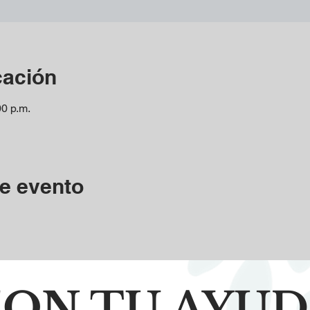
cación
00 p.m.
e evento
ON TU AYU