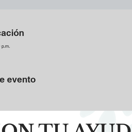
cación
 p.m.
e evento
ON TU AYU