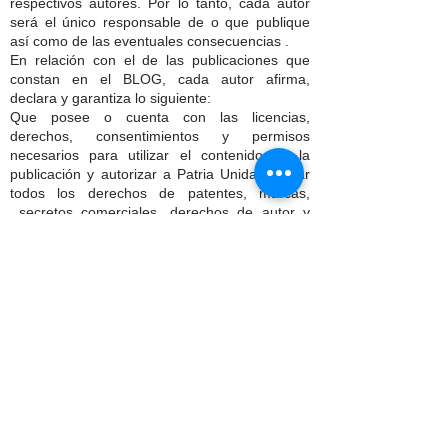
respectivos autores. Por lo tanto, cada autor
será el único responsable de o que publique
así como de las eventuales consecuencias .
En relación con el de las publicaciones que
constan en el BLOG, cada autor afirma,
declara y garantiza lo siguiente:
Que posee o cuenta con las licencias,
derechos, consentimientos y permisos
necesarios para utilizar el contenido de la
publicación y autorizar a Patria Unida, a usar
todos los derechos de patentes, marcas,
secretos comerciales, derechos de autor y
cualquier derecho de propiedad industrial e
intelectual que conste en la publicación a fin de
permitir su inclusión y uso en el sitio web y las
redes sociales de Patria Unida.
Dispone del consentimiento, autorización y/o
permiso por escrito de todas y cada una de las
personas identificables en el contenido de las
publicaciones, para utilizar sus nombres y
características físicas, que le permiten al autor
su inclusión en las publicaciones del sitio web
de Patria Unida.
El autor conserva todos los derechos de