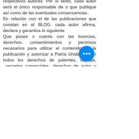
respectivos autores. Por lo tanto, cada autor
será el único responsable de o que publique
así como de las eventuales consecuencias .
En relación con el de las publicaciones que
constan en el BLOG, cada autor afirma,
declara y garantiza lo siguiente:
Que posee o cuenta con las licencias,
derechos, consentimientos y permisos
necesarios para utilizar el contenido de la
publicación y autorizar a Patria Unida, a usar
todos los derechos de patentes, marcas,
secretos comerciales, derechos de autor y
cualquier derecho de propiedad industrial e
intelectual que conste en la publicación a fin de
permitir su inclusión y uso en el sitio web y las
redes sociales de Patria Unida.
Dispone del consentimiento, autorización y/o
permiso por escrito de todas y cada una de las
personas identificables en el contenido de las
publicaciones, para utilizar sus nombres y
características físicas, que le permiten al autor
su inclusión en las publicaciones del sitio web
de Patria Unida.
El autor conserva todos los derechos de