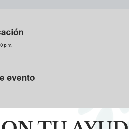
cación
00 p.m.
e evento
ON TU AYU