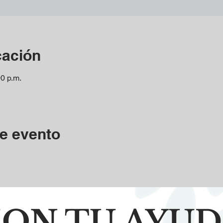
cación
00 p.m.
e evento
ON TU AYU