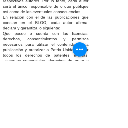
respectivos autores. Por lo tanto, cada autor
será el único responsable de o que publique
así como de las eventuales consecuencias .
En relación con el de las publicaciones que
constan en el BLOG, cada autor afirma,
declara y garantiza lo siguiente:
Que posee o cuenta con las licencias,
derechos, consentimientos y permisos
necesarios para utilizar el contenido de la
publicación y autorizar a Patria Unida, a usar
todos los derechos de patentes, marcas,
secretos comerciales, derechos de autor y
cualquier derecho de propiedad industrial e
intelectual que conste en la publicación a fin de
permitir su inclusión y uso en el sitio web y las
redes sociales de Patria Unida.
Dispone del consentimiento, autorización y/o
permiso por escrito de todas y cada una de las
personas identificables en el contenido de las
publicaciones, para utilizar sus nombres y
características físicas, que le permiten al autor
su inclusión en las publicaciones del sitio web
de Patria Unida.
El autor conserva todos los derechos de