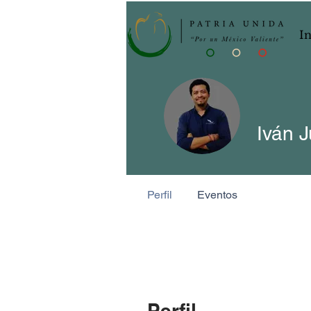
In
Iván J
Perfil
Eventos
Perfil