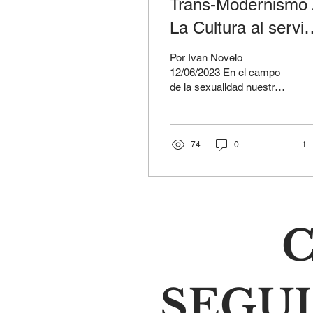
Trans-Modernismo 
La Cultura al servic
de la
Por Ivan Novelo
desdiferenciación d
12/06/2023 En el campo
de la sexualidad nuestra
hombre
cultura está viviendo un
“momento transexual”
entendido como una...
74
0
1
C
SEGU