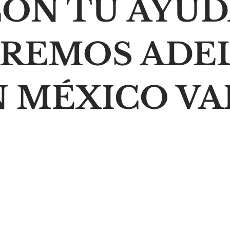
ON TU AYU
IREMOS ADE
N MÉXICO VA