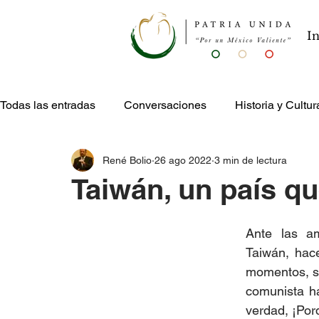
In
Todas las entradas
Conversaciones
Historia y Cultur
René Bolio
26 ago 2022
3 min de lectura
Publicaciones
Entretenimiento
Taiwán, un país q
Ante las am
Taiwán, hace
momentos, so
comunista ha
verdad, ¡Por