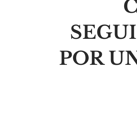
C
SEGU
POR U