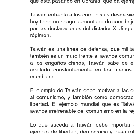
que está pasando en Ucrania, que da ejemp
Taiwán enfrenta a los comunistas desde siem
hoy tiene un riesgo aumentado de caer bajo 
por las declaraciones del dictador Xi Jingp
régimen.
Taiwán es una línea de defensa, que milita
también es un muro frente al avance comu
a los engaños chinos, Taiwán sabe de es
acallado constantemente en los medios i
mundiales.
El ejemplo de Taiwán debe motivar a las d
al comunismo, y también como democracia
libertad. El ejemplo mundial que es Taiw
avance irrefrenable del comunismo en la re
Lo que suceda a Taiwán debe importar 
ejemplo de libertad, democracia y desarrol