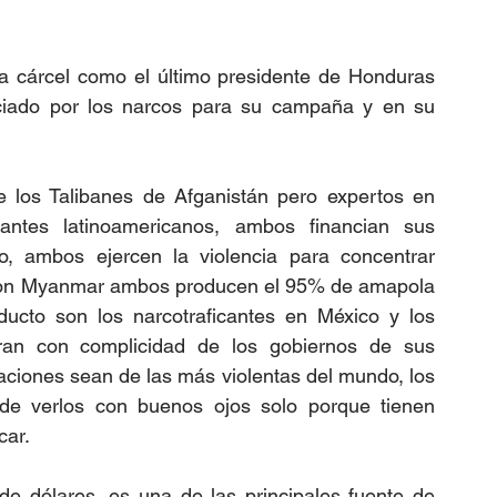
la cárcel como el último presidente de Honduras 
iado por los narcos para su campaña y en su 
los Talibanes de Afganistán pero expertos en 
antes latinoamericanos, ambos financian sus 
o, ambos ejercen la violencia para concentrar 
to con Myanmar ambos producen el 95% de amapola 
ucto son los narcotraficantes en México y los 
ran con complicidad de los gobiernos de sus 
iones sean de las más violentas del mundo, los 
e verlos con buenos ojos solo porque tienen 
ar. 
de dólares, es una de las principales fuente de 