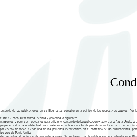
Cond
ontenido de las publicaciones en su Blog, estas constituyen la opinión de los respectivos autores. Por l
el BLOG, cada autor afirma, declara y garantiza lo siguiente:
timientos y permisos necesarios para utilizar el contenido de la publicación y autorizar a Patria Unida, 
opiedad industrial e intelectual que conste en la publicación a fin de permitir su inclusión y uso en el sitio
or escrito de todas y cada una de las personas identificables en el contenido de las publicaciones, para
sitio web de Patria Unida.
electual sobre el contenido de sus publicaciones. Sin embargo, con la publicación del contenido en el Blo