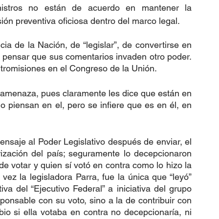
nistros no están de acuerdo en mantener la 
sión preventiva oficiosa dentro del marco legal. 
a de la Nación, de “legislar”, de convertirse en 
 a pensar que sus comentarios invaden otro poder. 
tromisiones en el Congreso de la Unión.
 amenaza, pues claramente les dice que están en 
o piensan en el, pero se infiere que es en él, en 
saje al Poder Legislativo después de enviar, el 
rización del país; seguramente lo decepcionaron 
e votar y quien sí votó en contra como lo hizo la 
ez la legisladora Parra, fue la única que “leyó” 
va del “Ejecutivo Federal” a iniciativa del grupo 
onsable con su voto, sino a la de contribuir con 
bio si ella votaba en contra no decepcionaría, ni 