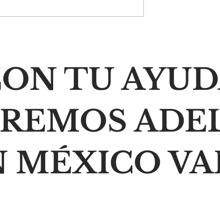
 del orgullo y la
Las balas matan personas
 la humildad
no ideas
ON TU AYU
IREMOS ADE
N MÉXICO VA