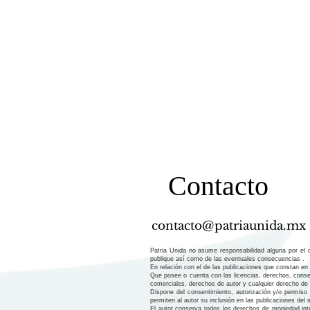
Contacto
contacto@patriaunida.mx
Patria Unida no asume responsabilidad alguna por el c
publique así como de las eventuales consecuencias .
En relación con el de las publicaciones que constan en 
Que posee o cuenta con las licencias, derechos, consen
comerciales, derechos de autor y cualquier derecho de pr
Dispone del consentimiento, autorización y/o permiso p
permiten al autor su inclusión en las publicaciones del 
El autor conserva todos los derechos de propiedad int