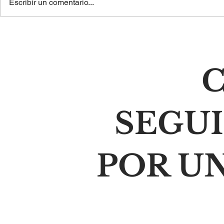
Escribir un comentario...
¿El artista equivocado... o
El laberinto
el mensaje que no quisimos
libertad de
escuchar?
C
SEGU
POR U