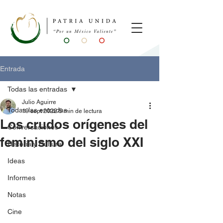
Entrada
Todas las entradas
Julio Aguirre
Todas las entradas
19 sept 2022
5 min de lectura
Los crudos orígenes del
Conversaciones
feminismo del siglo XXI
Historia y Cultura
Ideas
Informes
Notas
Cine