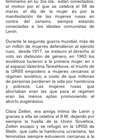
feminismo en su 3ra ola,  están conectados, 
el motivo por el que se celebra el 08 de 
marzo, el día de la mujer es por la 
manifestación de las mujeres rusas en 
contra del zarismo, siempre estando 
conectadas a los ideales comunistas de 
Lenin.
Durante la segunda guerra mundial, más de 
un millón de mujeres defendieron al ejército 
ruso,  desde 1917, se instauro el derecho al 
voto sin distinción de género, en 1963 los 
soviéticos tuvieron a la primera mujer, en ir 
al espacio Valentina Tereshkova, el triunfo de 
la URSS empodero a mujeres cercanas al 
régimen soviético, a costo de que millones 
de personas perdieran la vida por hambruna 
y pobreza. Las mujeres rusas que 
abortaban eran las que para el régimen 
eran las menos aptas promoviendo el 
aborto eugenésico. 
Clara Zetkin, era amiga íntima de Lenin y 
gracias a ella se celebra el 8 M, dejando por 
siempre la huella de la Unión Soviética, 
Zetkin escapo y se refugió en la URSS de 
Stalin  que callo la hambruna ucraniana, las 
feministas siempre estuvieron cercanas a la 