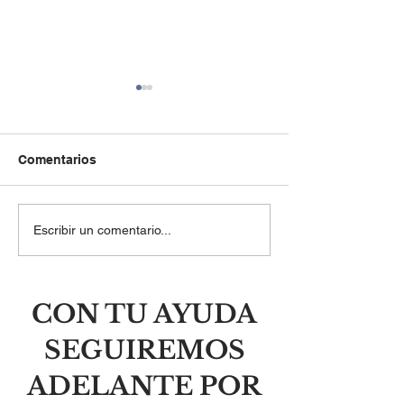
Comentarios
El laberinto del orgullo y
Las balas mata
Escribir un comentario...
la libertad de la
personas, no i
humildad
CON TU AYUDA
SEGUIREMOS
ADELANTE POR