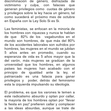
discriminación de género, disfrazada de 
victimismo y culpa, con falacias que  
generan privilegios como  cuotas de género 
y privilegios sobre la ley hacia un género, tal 
como sucederá el próximo mes de octubre  
en España con la Ley Solo Si es Si.   
Las feministas, se enfocan en la minoría de 
los hombres con riquezas y nunca te hablan 
de que  82% de los  vagabundos en el 
mundo son hombres, de que más del 80% 
de los accidentes laborales son sufridos por 
hombres, las mujeres en el mundo se jubilan 
5 años antes en promedio, cuando su 
esperanza de vida es 5 años mayor que la 
del varón, más mujeres se gradúan de la 
universidad que los hombres, en algunos 
países las mujeres han acabado con el 
principio de igualdad ante la ley, el 
patriarcado es una falacia para ganar 
privilegios y  poder, detrás del feminismo 
esta la izquierda impulsando su ideología.
El problema, es que los varones le temen a 
este radicalismo absurdo y optan por callar, 
la mayoría de los hombres optan por “llevar 
la fiesta en paz” prefieren callar y complacer 
a las ideas absurdas, aunque se trate de 