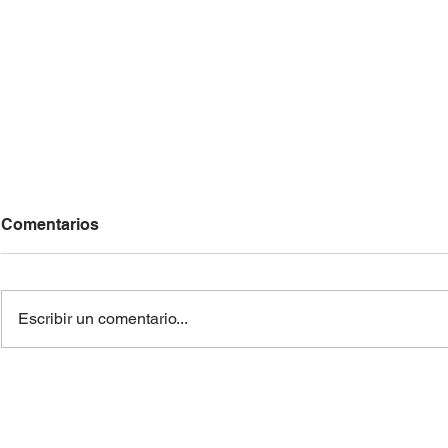
Comentarios
Escribir un comentario...
¿El artista equivocado... o
El laberinto
el mensaje que no quisimos
libertad de
escuchar?