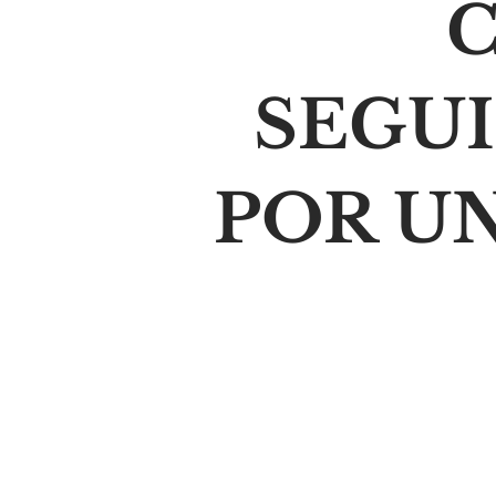
C
SEGU
POR U