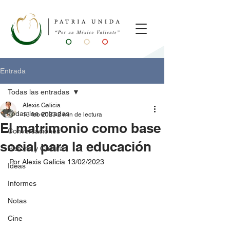
Entrada
Todas las entradas
Alexis Galicia
Todas las entradas
13 feb 2023
2 min de lectura
El matrimonio como base
Conversaciones
social para la educación
Historia y Cultura
Por Alexis Galicia 13/02/2023
Ideas
Informes
Notas
Cine