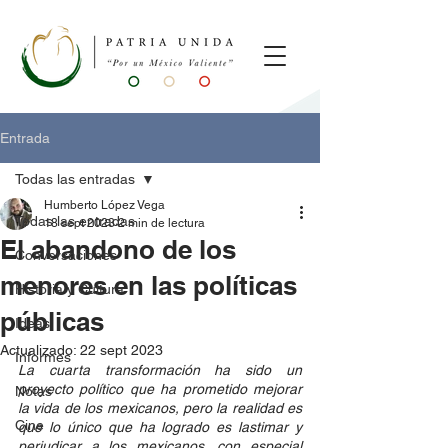
Entrada
Todas las entradas
Humberto López Vega
Todas las entradas
18 sept 2023
2 min de lectura
El abandono de los
Conversaciones
menores en las políticas
Historia y Cultura
públicas
Ideas
Actualizado:
22 sept 2023
Informes
La cuarta transformación ha sido un 
proyecto político que ha prometido mejorar 
Notas
la vida de los mexicanos, pero la realidad es 
Cine
que lo único que ha logrado es lastimar y 
perjudicar a los mexicanos, con especial 